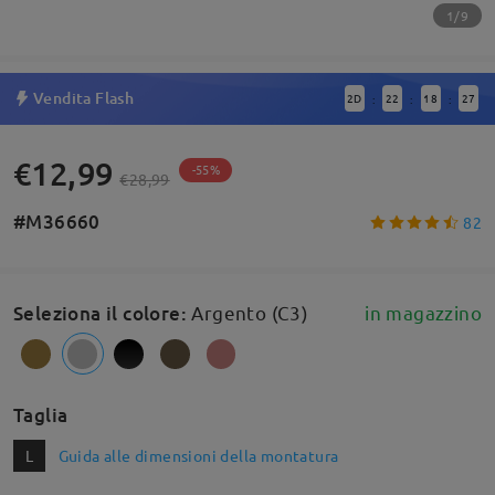
1/9
Vendita Flash
2
D
22
18
27
:
:
:
€12,99
-55%
€28,99
#M36660
82
Seleziona il colore
:
Argento (C3)
in magazzino
Taglia
L
Guida alle dimensioni della montatura