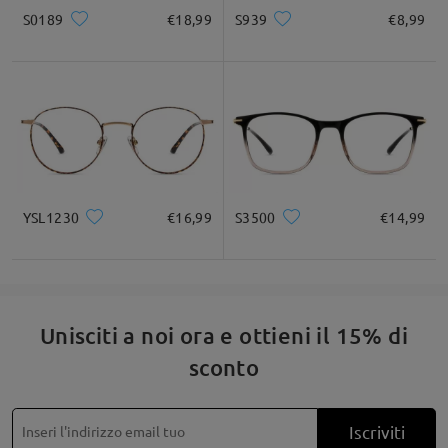
S0189
€18,99
S939
€8,99
Quadrato
Rotondo
Cuore
Diamante
Ovale
* Solo a titolo di riferimento
Descrizione del prodotto
YSL1230
€16,99
S3500
€14,99
Unisciti a noi ora e ottieni il 15% di
sconto
Iscriviti