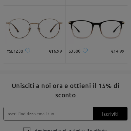
* Solo a titolo di riferimento
Descrizione del prodotto
YSL1230
€16,99
S3500
€14,99
Unisciti a noi ora e ottieni il 15% di
sconto
Iscriviti
Aggiornami sugli ultimi stili e offerte