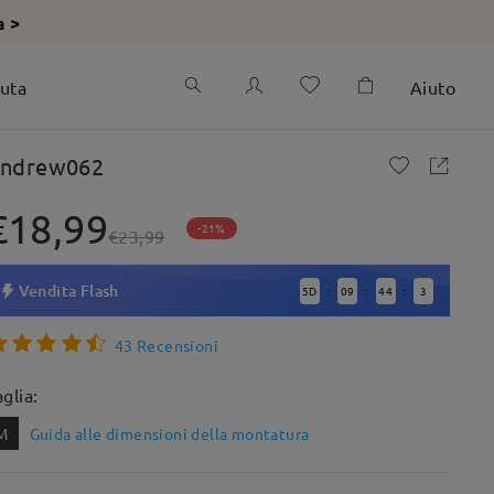
a >
iuta
Aiuto
ndrew062
€18,99
-21%
€23,99
Vendita Flash
5
D
09
44
1
:
:
:
43 Recensioni
aglia:
M
Guida alle dimensioni della montatura