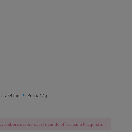
te:
54 mm
Peso:
17g
 dovrebbero essere cauti quando effettuano l'acquisto.