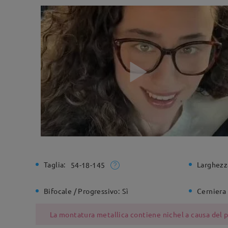
Taglia:
Larghezz
54-18-145
Bifocale / Progressivo:
Sì
Cerniera 
La montatura metallica contiene nichel a causa del pr