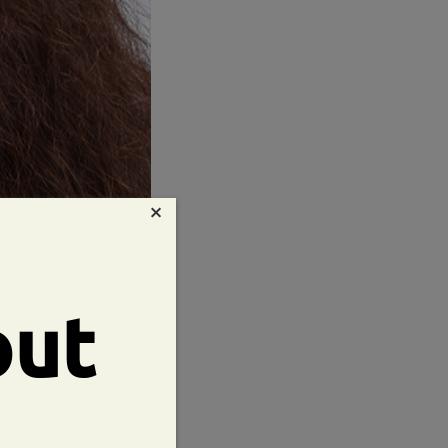
×
out