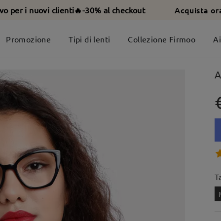
Acquista or
ivo per i nuovi clienti🔥-30% al checkout
Promozione
Tipi di lenti
Collezione Firmoo
A
A
T