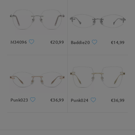
9-21 giorni lavorativi
dettagli
Tieni presente anche che la montatura nera non ha glitter.
Spero di aver risposto alla tua domanda!
Consegnato
Per assistenza, non esitare a contattarci tramite LiveChat (24
ore su 24, 7 giorni su 7) o via email all'indirizzo
service@firmoo.it.
M34096
€20,99
Baddie20
€14,99
su Oct 14 , 2025
Domanda
:
Su questo modello è possibile applicare lenti
progressive?
Punk023
€36,99
Punk024
€36,99
da Maria su Jul 24 , 2025
Firmoo's
reply
Ciao Maria
Grazie per la tua richiesta.