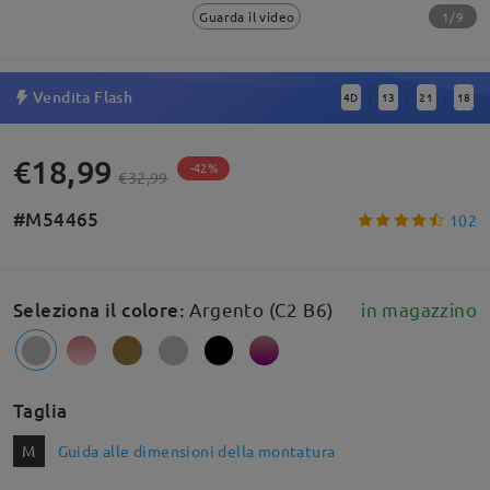
1/9
Guarda il video
Vendita Flash
4
D
13
21
18
:
:
:
€18,99
-42%
€32,99
#M54465
102
Seleziona il colore
:
Argento (C2 B6)
in magazzino
Taglia
M
Guida alle dimensioni della montatura