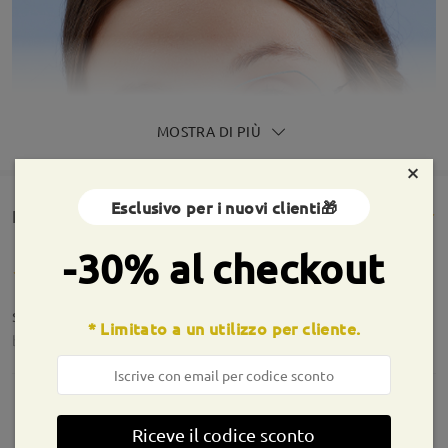
MOSTRA DI PIÙ
×
Esclusivo per i nuovi clienti🎁
Rencesioni dei clienti(102)
-30% al checkout
semplicemente innamorata
* Limitato a un utilizzo per cliente.
by
Leviska
on
Aug 7 , 2026
Riceve il codice sconto