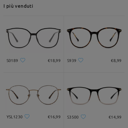
I più venduti
Sì, questo paio di occhiali può essere elaborato con lenti
progressive.
Assicurati solo di inserire il tuo ADD o, meglio ancora, di
caricare una foto della tua prescrizione al momento dell'ordine,
in modo che il nostro team di laboratorio possa vederla.
Per assistenza, non esitare a contattarci tramite LiveChat (24
ore su 24, 7 giorni su 7) o via email all'indirizzo
service@firmoo.it.
su Jul 25 , 2025
S0189
€18,99
S939
€8,99
Dettagli del prodotto
Leggi tutte le
domande e le risposte
Fai una domanda
YSL1230
€16,99
S3500
€14,99