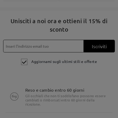
Unisciti a noi ora e ottieni il 15% di
sconto
Iscriviti
Aggiornami sugli ultimi stili e offerte
Lenti tonde con un accenno di linea di dettaglio
Reso e cambio entro 60 giorni
Gli occhiali che non ti soddisfano possono essere
cambiati o rimborsati entro 60 giorni dalla
ricezione.