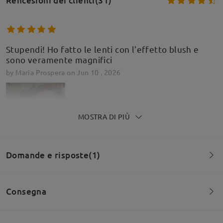
Rencesioni dei clienti(31)
Stupendi! Ho fatto le lenti con l'effetto blush e
sono veramente magnifici
by
Maria Prospera
on
Jun 10 , 2026
MOSTRA DI PIÙ
Domande e risposte(1)
Consegna
Domanda
:
Per un occhiale progressivo è consigliato questo tipo di