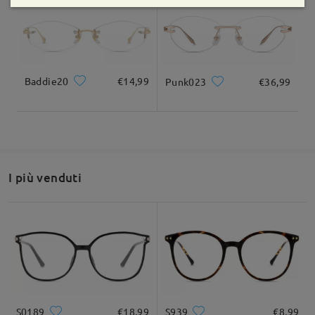
Fai una domanda
Baddie20
€14,99
Punk023
€36,99
I più venduti
S0189
€18,99
S939
€8,99