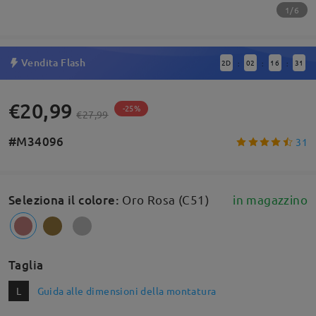
1/6
Vendita Flash
2
D
02
16
30
:
:
:
€20,99
-25%
€27,99
#M34096
31
Seleziona il colore
:
Oro Rosa (C51)
in magazzino
Taglia
L
Guida alle dimensioni della montatura