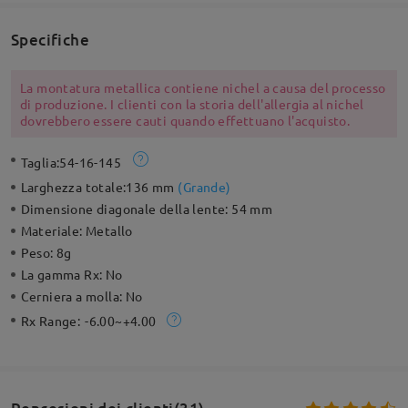
Specifiche
La montatura metallica contiene nichel a causa del processo
di produzione. I clienti con la storia dell'allergia al nichel
dovrebbero essere cauti quando effettuano l'acquisto.
Taglia:
54-16-145
Larghezza totale:
136 mm
(
Grande
)
Dimensione diagonale della lente:
54 mm
Materiale:
Metallo
Peso:
8g
La gamma Rx:
No
Cerniera a molla:
No
Rx Range:
-6.00~+4.00