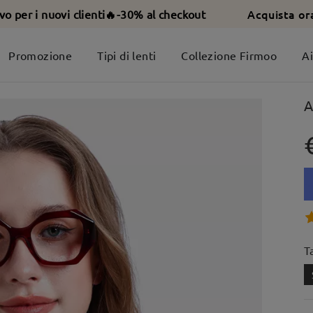
Acquista or
ivo per i nuovi clienti🔥-30% al checkout
Promozione
Tipi di lenti
Collezione Firmoo
A
A
T