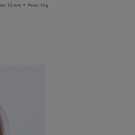
te:
52 mm
Peso:
31g