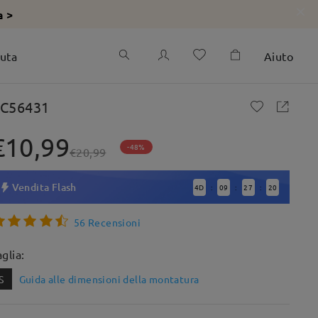
a >
iuta
Aiuto
C56431
€10,99
-48%
€20,99
Vendita Flash
4
D
09
27
19
:
:
:
56 Recensioni
aglia:
S
Guida alle dimensioni della montatura