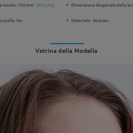
a totale:
126 mm
(
Piccolo
)
Dimensione diagonale della len
a molla:
No
Materiale:
Acetato
Vetrina della Modella