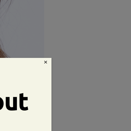
×
out