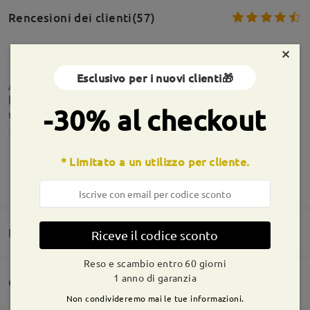
Rencesioni dei clienti(57)
×
Esclusivo per i nuovi clienti🎁
Arrivati dopo 17 giorni,bellissimi ci vedo molto
bene ho preso le lenti progressive e fotocromati
-30% al checkout
uno spettacolo, straconsilio.
by
Regia Abbigliamento uomo Abbigliamento uomo
on
Aug 3 ,
2026
* Limitato a un utilizzo per cliente.
Informazioni sulla montatura
MOSTRA DI PIÙ
Domande e risposte(4)
Riceve il codice sconto
Reso e scambio entro 60 giorni
1 anno di garanzia
Consegna
Non condivideremo mai le tue informazioni.
Domanda
: