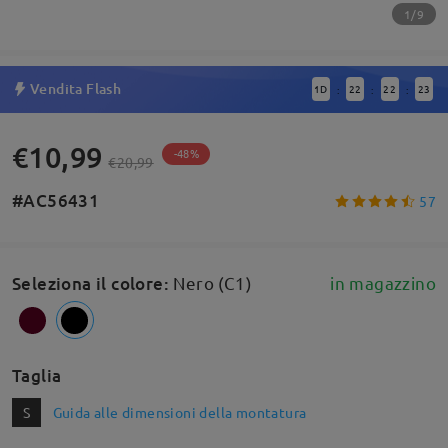
1/9
Vendita Flash
1
D
22
22
23
:
:
:
€10,99
-48%
€20,99
#AC56431
57
Seleziona il colore
:
Nero (C1)
in magazzino
Taglia
S
Guida alle dimensioni della montatura