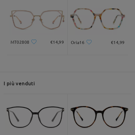
Larghezza totale
Lunghezza del tempio
126mm/ 4.96pollici
142mm/ 5.59pollici
Leggi tutte le
recensioni
Scrivi una recensione
MT02808
€14,99
Oria16
€14,99
Larghezza delle
Altezza delle lenti
Larghezza del
su Aug 2 , 2026
43mm/ 1.69pollici
lenti
ponte
51mm/ 2.01pollici
19mm/ 0.75pollici
Domanda
:
Raccomandazione su forma di viso
I più venduti
Si possono montare lenti da sole graduate su questa
montatura?
da Serenella su May 6 , 2026
Firmoo's
reply
Quadrato
Rotondo
Cuore
Diamante
Ovale
Ciao Serenella,
Grazie per la tua richiesta!