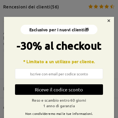
Rencesioni dei clienti(56)
×
Esclusivo per i nuovi clienti🎁
Arrivati dopo 17 giorni,bellissimi ci vedo molto
bene ho preso le lenti progressive e fotocromati
-30% al checkout
uno spettacolo, straconsilio.
by
Regia Abbigliamento uomo Abbigliamento uomo
on
Aug 3 ,
2026
* Limitato a un utilizzo per cliente.
Informazioni sulla montatura
MOSTRA DI PIÙ
Domande e risposte(4)
Riceve il codice sconto
Reso e scambio entro 60 giorni
1 anno di garanzia
Consegna
Non condivideremo mai le tue informazioni.
Domanda
: