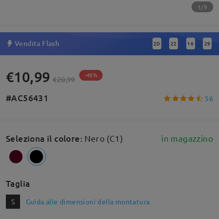
1/9
Vendita Flash
2
D
22
16
29
:
:
:
€10,99
-48%
€20,99
#AC56431
56
Seleziona il colore
:
Nero (C1)
in magazzino
Taglia
S
Guida alle dimensioni della montatura