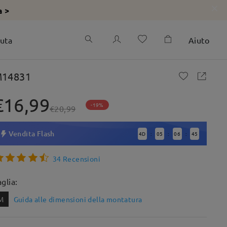
a >
iuta
Aiuto
14831
€16,99
-19%
€20,99
Vendita Flash
4
D
05
06
43
:
:
:
34 Recensioni
aglia:
M
Guida alle dimensioni della montatura