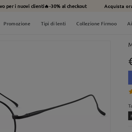
Acquista or
ivo per i nuovi clienti🔥-30% al checkout
Promozione
Tipi di lenti
Collezione Firmoo
A
M
T