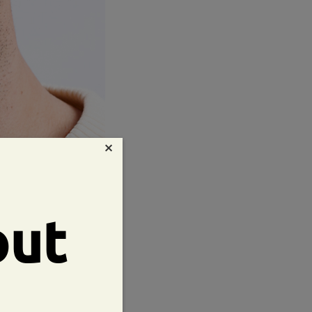
×
out