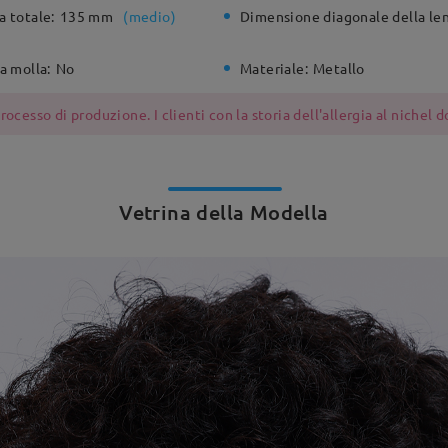
a totale:
135 mm
(
medio
)
Dimensione diagonale della len
a molla:
No
Materiale:
Metallo
ocesso di produzione. I clienti con la storia dell'allergia al nichel
Vetrina della Modella