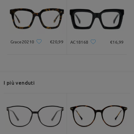
Larghezza totale
Lunghezza del tempio
121mm/4.76pollici
145mm/ 5.71pollici
Fai una domanda
Grace20210
€20,99
AC18168
€16,99
Larghezza delle
Larghezza delle
Larghezza delle
lenti
lenti
lenti
47mm/ 1.85pollici
40mm/ 1.57pollici
22mm/ 0.87pollici
Raccomandazione su forma di viso
I più venduti
Quadrato
Rotondo
Cuore
Diamante
Ovale