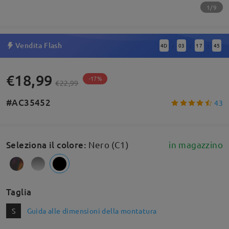
1/9
Vendita Flash
4
D
03
17
45
:
:
:
€18,99
-17%
€22,99
#AC35452
43
Seleziona il colore
:
Nero (C1)
in magazzino
Taglia
S
Guida alle dimensioni della montatura