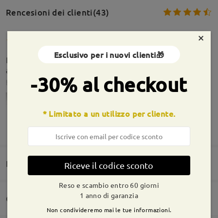
Rencesioni dei clienti(43)
×
Esclusivo per i nuovi clienti🎁
Bellissimi, è il primo paio progressivi e mi sono
adattato subito, ne prenderò ancora.
-30% al checkout
by
Nelerazio
on
Jun 12 , 2026
* Limitato a un utilizzo per cliente.
Informazioni sulla montatura
MOSTRA DI PIÙ
Domande e risposte(1)
Riceve il codice sconto
Reso e scambio entro 60 giorni
1 anno di garanzia
Consegna
Non condivideremo mai le tue informazioni.
Domanda
: