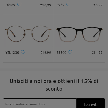
S0189
€18,99
S939
€8,99
* Solo a titolo di riferimento
Descrizione del prodotto
YSL1230
€16,99
S3500
€14,99
Unisciti a noi ora e ottieni il 15% di
sconto
Iscriviti