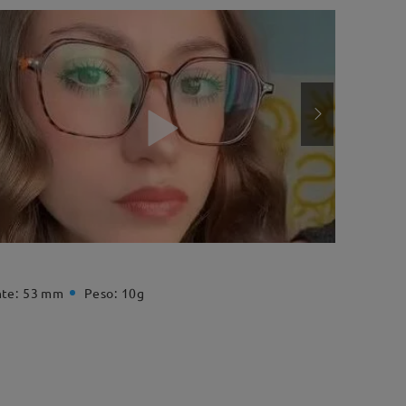
te:
53 mm
Peso:
10g