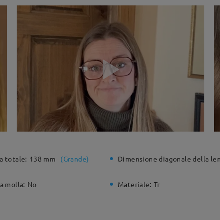
a totale:
138 mm
(
Grande
)
Dimensione diagonale della len
a molla:
No
Materiale:
Tr