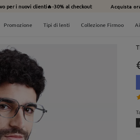
Acquista or
ivo per i nuovi clienti🔥-30% al checkout
Promozione
Tipi di lenti
Collezione Firmoo
A
T
T