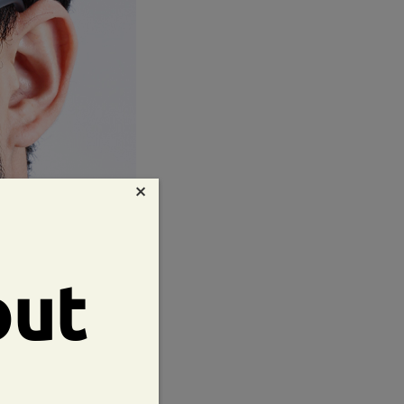
×
out