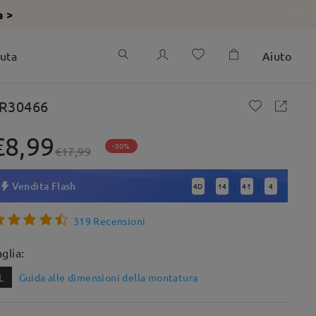
a >
iuta
Aiuto
R30466
€8,99
-50%
€17,99
Vendita Flash
4
D
14
41
3
:
:
:
319 Recensioni
aglia:
L
Guida alle dimensioni della montatura