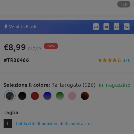
1/9
Vendita Flash
2
D
18
22
47
:
:
:
€8,99
-50%
€17,99
#TR30466
320
Seleziona il colore
:
Tartarugato (C26)
in magazzino
Taglia
L
Guida alle dimensioni della montatura