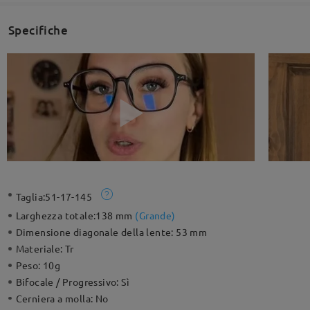
Specifiche
Taglia:
51-17-145
Larghezza totale:
138 mm
(
Grande
)
Dimensione diagonale della lente:
53 mm
Materiale:
Tr
Peso:
10g
Bifocale / Progressivo:
Sì
Cerniera a molla:
No