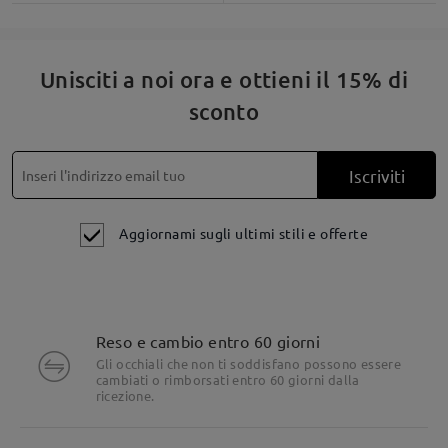
Unisciti a noi ora e ottieni il 15% di
sconto
Iscriviti
Aggiornami sugli ultimi stili e offerte
Reso e cambio entro 60 giorni
Gli occhiali che non ti soddisfano possono essere
cambiati o rimborsati entro 60 giorni dalla
Dettagli del prodotto
ricezione.