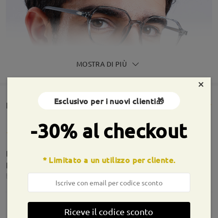
MOSTRA DI PIÙ
×
Esclusivo per i nuovi clienti🎁
Rencesioni dei clienti(320)
-30% al checkout
Bellissimi e molto comodi,leggeri e centrati alla
* Limitato a un utilizzo per cliente.
perfezione.
by
Ske
on
Jan 8 , 2026
Informazioni sulla montatura
Riceve il codice sconto