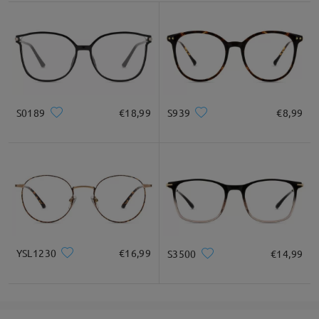
service@firmoo.it.
su Jun 2 , 2026
Leggi tutte le
S0189
€18,99
S939
€8,99
domande e le risposte
Fai una domanda
YSL1230
€16,99
S3500
€14,99