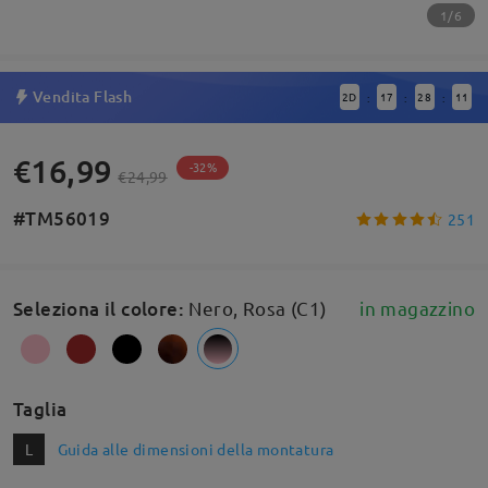
1/6
Vendita Flash
2
D
17
28
10
:
:
:
€16,99
-32%
€24,99
#TM56019
251
Seleziona il colore
:
Nero, Rosa (C1)
in magazzino
Taglia
L
Guida alle dimensioni della montatura