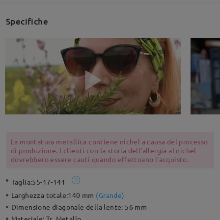
Specifiche
La montatura metallica contiene nichel a causa del processo
di produzione. I clienti con la storia dell'allergia al nichel
dovrebbero essere cauti quando effettuano l'acquisto.
Taglia:
55-17-141
Larghezza totale:
140 mm
(
Grande
)
Dimensione diagonale della lente:
56 mm
Materiale:
Tr ,Metallo