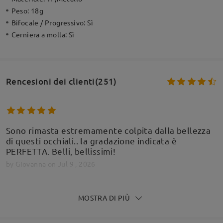
Peso:
18g
Bifocale / Progressivo:
Sì
Cerniera a molla:
Sì
Rencesioni dei clienti(251)
Sono rimasta estremamente colpita dalla bellezza
di questi occhiali.. la gradazione indicata è
PERFETTA. Belli, bellissimi!
by
Giovanna
on
Jul 9 , 2026
MOSTRA DI PIÙ
Molto bella, come in foto. Comoda ed elegante.