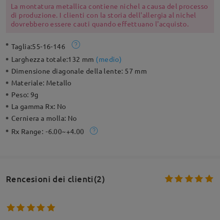
La montatura metallica contiene nichel a causa del processo
di produzione. I clienti con la storia dell'allergia al nichel
dovrebbero essere cauti quando effettuano l'acquisto.
Taglia:
55-16-146
Larghezza totale:
132 mm
(
medio
)
Dimensione diagonale della lente:
57 mm
Materiale:
Metallo
Peso:
9g
La gamma Rx:
No
Cerniera a molla:
No
Rx Range:
-6.00~+4.00
Rencesioni dei clienti(2)