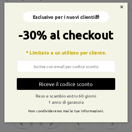
8-11 giorni lavorativi
dettagli
×
Esclusivo per i nuovi clienti🎁
Spedito
Montature simili
-30% al checkout
shipping time
9-21 giorni lavorativi
dettagli
* Limitato a un utilizzo per cliente.
Consegnato
Riceve il codice sconto
M54465
€18,99
M34096
€20,99
Reso e scambio entro 60 giorni
1 anno di garanzia
Non condivideremo mai le tue informazioni.