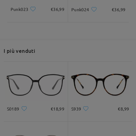
Punk023
€36,99
Punk024
€36,99
I più venduti
S0189
€18,99
S939
€8,99