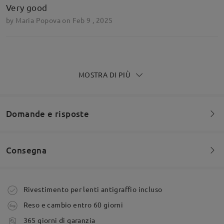
Very good
by
Maria Popova
on
Feb 9 , 2025
Scrivi una recensione
MOSTRA DI PIÙ
Domande e risposte
Consegna
Siete invitati a lasciare qualsiasi commento sulla montatura.
Fai una domanda
Ordine effettuato
Rivestimento per lenti antigraffio incluso
Reso e cambio entro 60 giorni
tempi di spedizione
365 giorni di garanzia