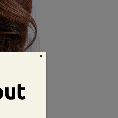
×
out