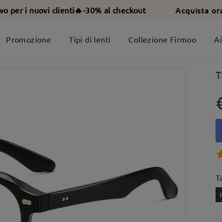
Acquista or
ivo per i nuovi clienti🔥-30% al checkout
Promozione
Tipi di lenti
Collezione Firmoo
A
T
T