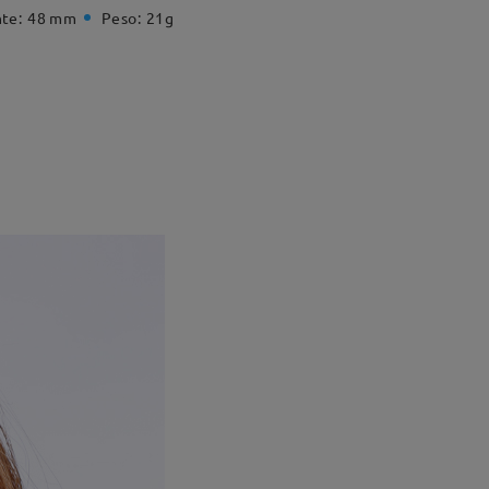
te:
48 mm
Peso:
21g