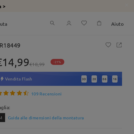
a >
iuta
Aiuto
R18449
€14,99
-21%
€18,99
Vendita Flash
3
D
20
06
14
:
:
:
109 Recensioni
aglia:
M
Guida alle dimensioni della montatura