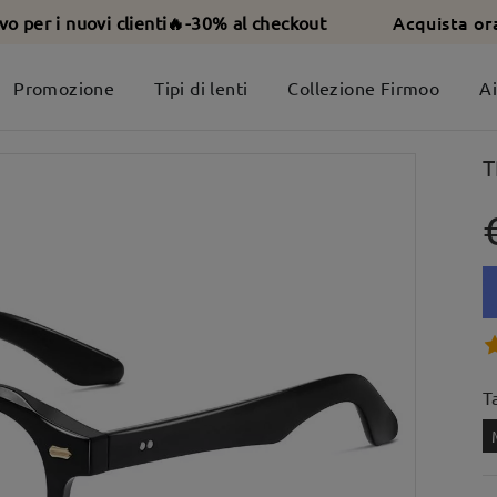
Acquista or
ivo per i nuovi clienti🔥-30% al checkout
Promozione
Tipi di lenti
Collezione Firmoo
A
T
T