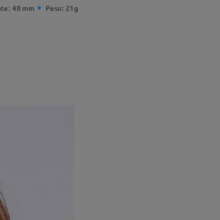
te:
48 mm
Peso:
21g