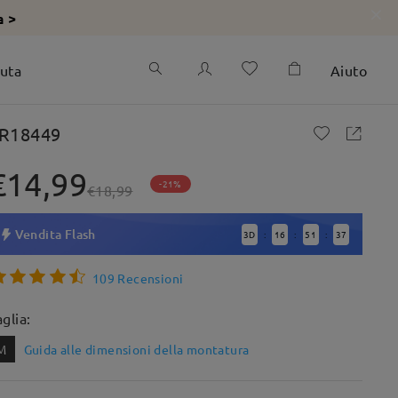
a >
iuta
Aiuto
R18449
€14,99
-21%
€18,99
Vendita Flash
3
D
16
51
36
:
:
:
109 Recensioni
aglia:
M
Guida alle dimensioni della montatura