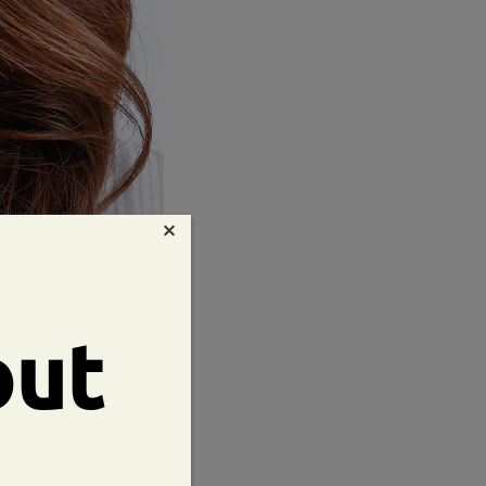
×
out