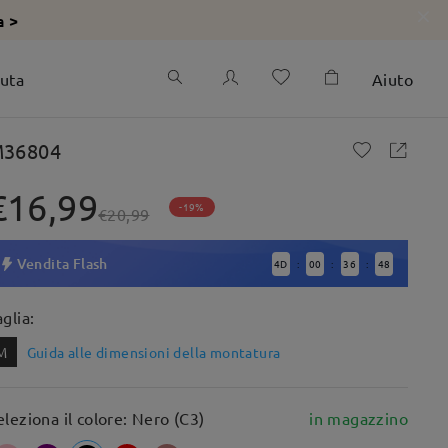
a >
iuta
Aiuto
36804
€16,99
-19%
€20,99
Vendita Flash
4
D
00
36
47
:
:
:
aglia:
M
Guida alle dimensioni della montatura
eleziona il colore: Nero (C3)
in magazzino