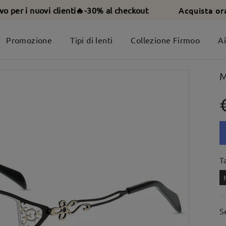
Acquista or
ivo per i nuovi clienti🔥-30% al checkout
Promozione
Tipi di lenti
Collezione Firmoo
A
M
T
S