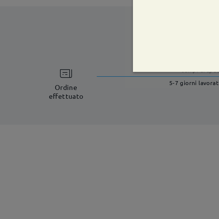
tempi di spe
5-7 giorni lavorat
Ordine
effettuato