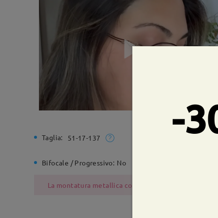
-3
Taglia:
Larghezz
51-17-137
Bifocale / Progressivo:
No
Cerniera 
La montatura metallica contiene nichel a causa del pr