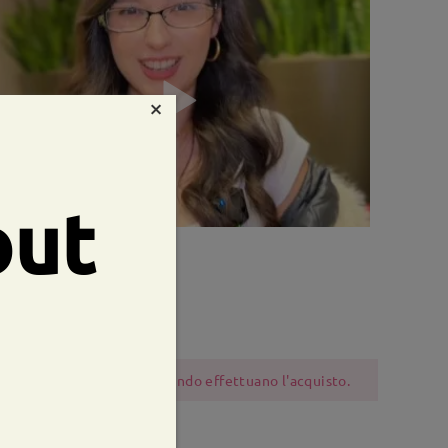
×
out
te:
51 mm
Peso:
13g
 dovrebbero essere cauti quando effettuano l'acquisto.