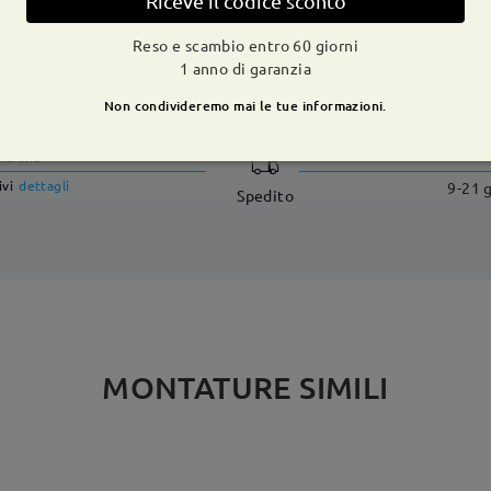
Riceve il codice sconto
Reso e scambio entro 60 giorni
1 anno di garanzia
CONSEGNA
Non condivideremo mai le tue informazioni.
dizione
ivi
dettagli
9-21 g
Spedito
MONTATURE SIMILI