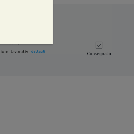
shipping time
iorni lavorativi
dettagli
Consegnato