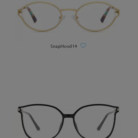
SnapMood14