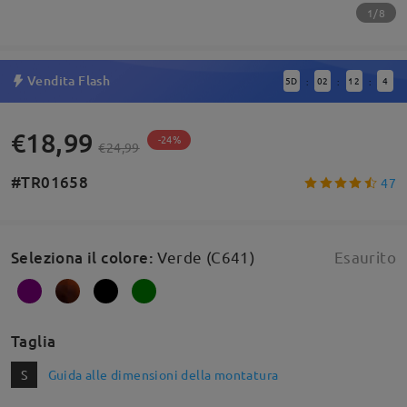
1/8
Vendita Flash
5
D
02
12
4
:
:
:
€18,99
-24%
€24,99
#TR01658
47
Seleziona il colore
:
Verde (C641)
Esaurito
Taglia
S
Guida alle dimensioni della montatura