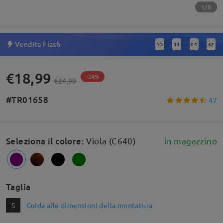
1/8
Vendita Flash
5
D
11
04
32
:
:
:
€18,99
-24%
€24,99
#TR01658
47
Seleziona il colore
:
Viola (C640)
in magazzino
Taglia
S
Guida alle dimensioni della montatura