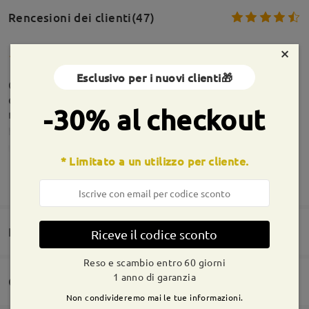
Rencesioni dei clienti(47)
×
Esclusivo per i nuovi clienti🎁
Consiglio l'acquisto,mi sono trovata benissimo
essendo miope avevo dubbi ma devo dire sono
-30% al checkout
rimasta sorpresa!
by
Kate
on
May 24 , 2026
* Limitato a un utilizzo per cliente.
Informazioni sulla montatura
MOSTRA DI PIÙ
Domande e risposte(5)
Riceve il codice sconto
Reso e scambio entro 60 giorni
1 anno di garanzia
Consegna
Non condivideremo mai le tue informazioni.
Domanda
: