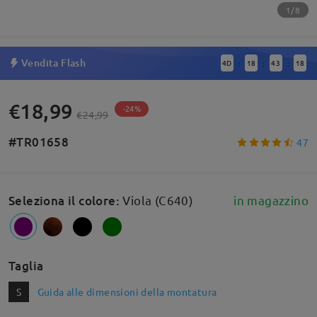
1/8
Vendita Flash
4
D
18
43
18
:
:
:
€18,99
-24%
€24,99
#TR01658
47
Seleziona il colore
:
Viola (C640)
in magazzino
Taglia
S
Guida alle dimensioni della montatura