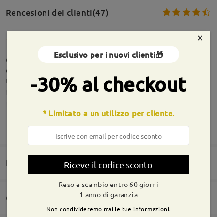
Rencesioni dei clienti(47)
×
Esclusivo per i nuovi clienti🎁
Consiglio l'acquisto,mi sono trovata benissimo
essendo miope avevo dubbi ma devo dire sono
-30% al checkout
rimasta sorpresa!
by
Kate
on
May 24 , 2026
* Limitato a un utilizzo per cliente.
Informazioni sulla montatura
MOSTRA DI PIÙ
Domande e risposte(5)
Riceve il codice sconto
Reso e scambio entro 60 giorni
1 anno di garanzia
Consegna
Non condivideremo mai le tue informazioni.
Domanda
: