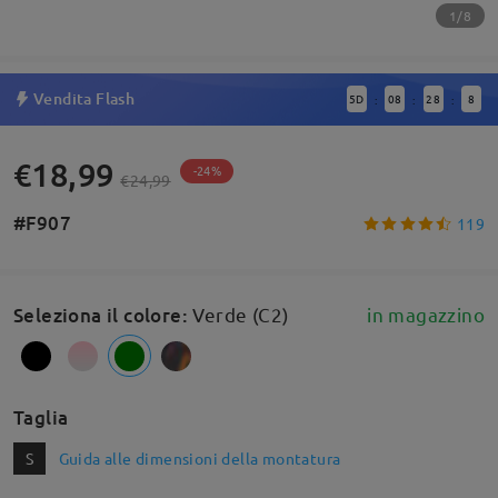
1/8
Vendita Flash
5
D
08
28
7
:
:
:
€18,99
-24%
€24,99
#F907
119
Seleziona il colore
:
Verde (C2)
in magazzino
Taglia
S
Guida alle dimensioni della montatura