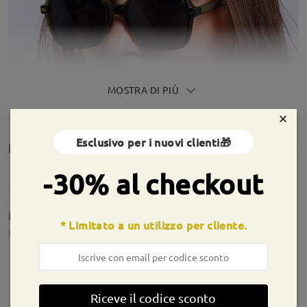
MOSTRA DI PIÙ
×
Esclusivo per i nuovi clienti🎁
Rencesioni dei clienti(119)
-30% al checkout
Bellissimi, leggeri, li adoro ❤️
* Limitato a un utilizzo per cliente.
by
Alessia
on
Jul 13 , 2026
Informazioni sulla montatura
Riceve il codice sconto