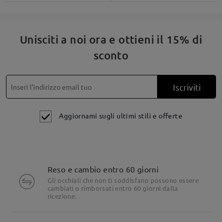
Unisciti a noi ora e ottieni il 15% di
sconto
Iscriviti
Aggiornami sugli ultimi stili e offerte
Reso e cambio entro 60 giorni
Gli occhiali che non ti soddisfano possono essere
cambiati o rimborsati entro 60 giorni dalla
Dettagli del prodotto
ricezione.