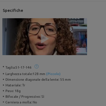
Specifiche
Taglia:
51-17-146
Larghezza totale:
128 mm
(
Piccolo
)
Dimensione diagonale della lente:
55 mm
Materiale:
Tr
Peso:
18g
Bifocale / Progressivo:
Sì
Cerniera a molla:
No