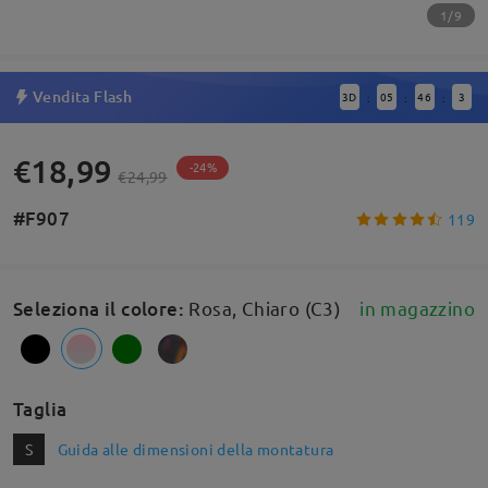
1/9
Vendita Flash
3
D
05
46
3
:
:
:
€18,99
-24%
€24,99
#F907
119
Seleziona il colore
:
Rosa, Chiaro (C3)
in magazzino
Taglia
S
Guida alle dimensioni della montatura