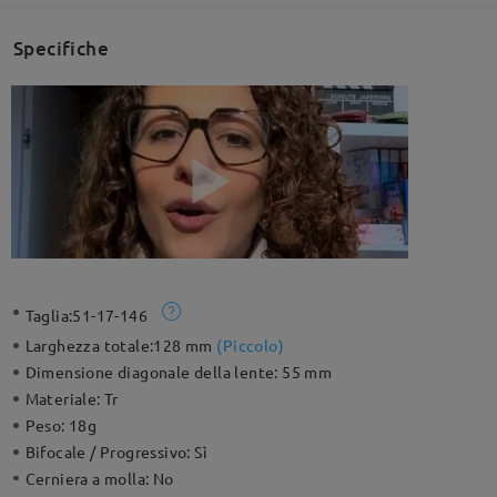
Specifiche
Taglia:
51-17-146
Larghezza totale:
128 mm
(
Piccolo
)
Dimensione diagonale della lente:
55 mm
Materiale:
Tr
Peso:
18g
Bifocale / Progressivo:
Sì
Cerniera a molla:
No