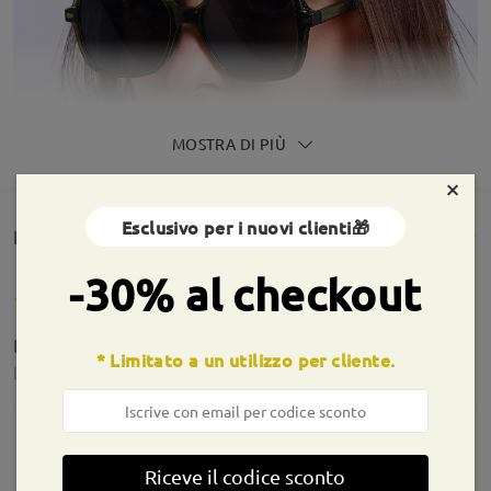
MOSTRA DI PIÙ
×
Esclusivo per i nuovi clienti🎁
Rencesioni dei clienti(119)
-30% al checkout
Bellissimi, leggeri, li adoro ❤️
* Limitato a un utilizzo per cliente.
by
Alessia
on
Jul 13 , 2026
Informazioni sulla montatura
Riceve il codice sconto