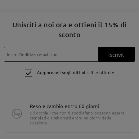
Unisciti a noi ora e ottieni il 15% di
sconto
Iscriviti
Aggiornami sugli ultimi stili e offerte
Reso e cambio entro 60 giorni
Gli occhiali che non ti soddisfano possono essere
cambiati o rimborsati entro 60 giorni dalla
Dettagli del prodotto
ricezione.