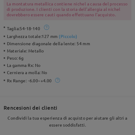
La montatura metallica contiene nichel a causa del processo
di produzione. I clienti con la storia dell'allergia al nichel
dovrebbero essere cauti quando effettuano l'acquisto.
Taglia:
54-18-140
Larghezza totale:
127 mm
(
Piccolo
)
Dimensione diagonale della lente:
54 mm
Materiale:
Metallo
Peso:
6g
La gamma Rx:
No
Cerniera a molla:
No
Rx Range:
-6.00~+4.00
Rencesioni dei clienti
Condividi la tua esperienza di acquisto per aiutare gli altri a
essere soddisfatti.