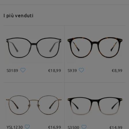
I più venduti
S0189
€18,99
S939
€8,99
YSL1230
€16,99
S3500
€14,99