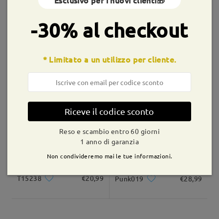
Esclusivo per i nuovi clienti🎁
shipping time
9-21 giorni lavorativi
dettagli
-30% al checkout
Consegnato
* Limitato a un utilizzo per cliente.
T98931
€20,99
M70471
€28,99
Riceve il codice sconto
Reso e scambio entro 60 giorni
1 anno di garanzia
Non condivideremo mai le tue informazioni.
T15238
€20,99
Punk019
€28,99