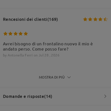
Rencesioni dei clienti(169)
Avrei bisogno di un frontalino nuovo il mio è
andato perso. Come posso fare?
by
Antonella Ferri
on
Jul 28 , 2026
Firmoo's
reply
Jul 29 , 2026
MOSTRA DI PIÙ
Ciao Antonella,
Grazie per la tua richiesta!
Domande e risposte(14)
Ci dispiace, ma non abbiamo pezzi di ricambio extra
da vendere per le clip.
Vengono vendute in confezione multipla.