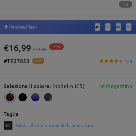
1/6
Vendita Flash
4
D
13
08
49
:
:
:
€16,99
-32%
€24,99
#TR37653
169
Hot
Seleziona il colore
:
Modello (C5)
in magazzino
Taglia
M
Guida alle dimensioni della montatura