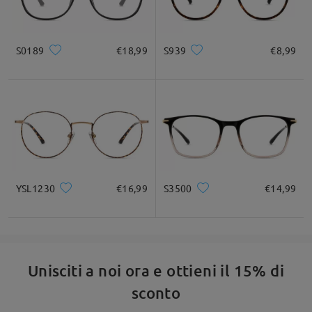
Leggi tutte le
S0189
€18,99
S939
€8,99
domande e le risposte
Fai una domanda
YSL1230
€16,99
S3500
€14,99
Unisciti a noi ora e ottieni il 15% di
sconto