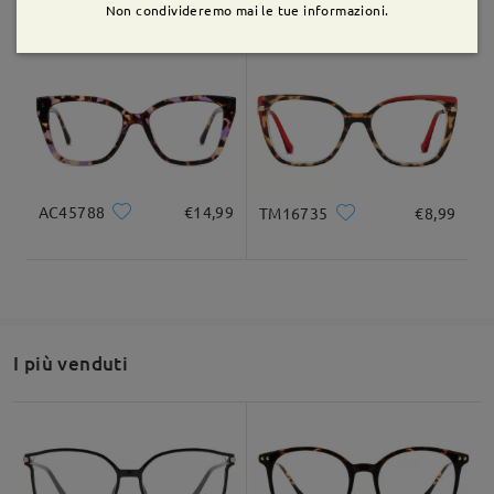
TM33611
€12,99
TM82417
€5,00
Non condivideremo mai le tue informazioni.
su Jul 14 , 2026
Domanda
:
Quanto misura la distanza interna delle aste?
da Eleonora su Apr 29 , 2026
AC45788
€14,99
TM16735
€8,99
Firmoo's
reply
Ciao Eleonora,
Grazie per la tua richiesta!
La larghezza totale di questa cornice è di 129 mm.
I più venduti
Per qualsiasi ulteriore assistenza, non esitare a contattarci
tramite LiveChat (24 ore su 24, 7 giorni su 7) o via email
all'indirizzo service@firmoo.it: siamo qui per aiutarti.
su Apr 30 , 2026