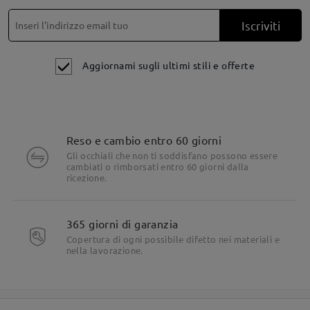
Iscriviti
Aggiornami sugli ultimi stili e offerte
Reso e cambio entro 60 giorni
Gli occhiali che non ti soddisfano possono essere
cambiati o rimborsati entro 60 giorni dalla
ricezione.
365 giorni di garanzia
Copertura di ogni possibile difetto nei materiali e
nella lavorazione.