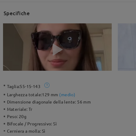
Specifiche
Taglia:
55-15-143
Larghezza totale:
129 mm
(
medio
)
Dimensione diagonale della lente:
56 mm
Materiale:
Tr
Peso:
20g
Bifocale / Progressivo:
Sì
Cerniera a molla:
Sì