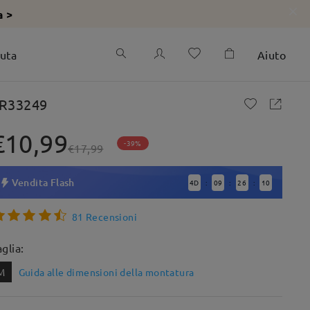
a >
iuta
Aiuto
R33249
€10,99
-39%
€17,99
Vendita Flash
4
D
09
26
8
:
:
:
81 Recensioni
aglia:
M
Guida alle dimensioni della montatura