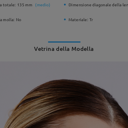
a totale:
135 mm
(
medio
)
Dimensione diagonale della len
a molla:
No
Materiale:
Tr
Vetrina della Modella