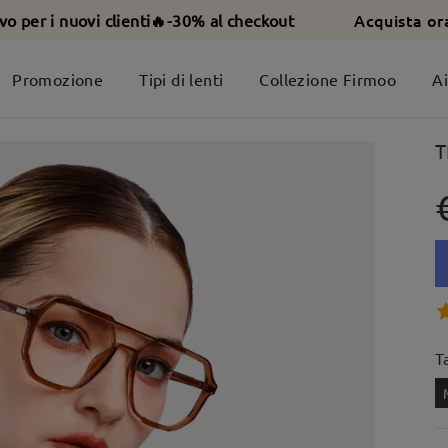
Acquista or
ivo per i nuovi clienti🔥-30% al checkout
Promozione
Tipi di lenti
Collezione Firmoo
A
T
T