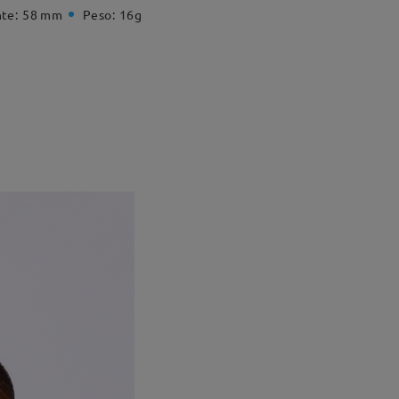
te:
58 mm
Peso:
16g