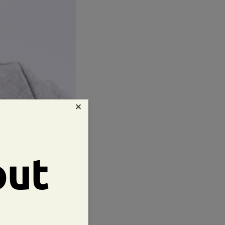
×
out