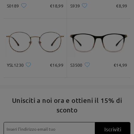
S0189
€18,99
S939
€8,99
* Solo a titolo di riferimento
Descrizione del prodotto
YSL1230
€16,99
S3500
€14,99
Unisciti a noi ora e ottieni il 15% di
sconto
Iscriviti