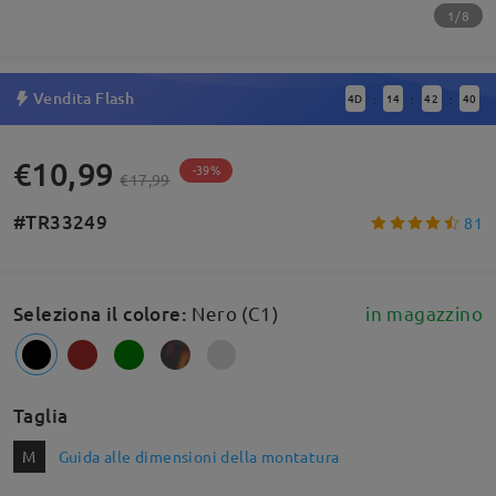
1/8
Vendita Flash
4
D
14
42
40
:
:
:
€10,99
-39%
€17,99
#TR33249
81
Seleziona il colore
:
Nero (C1)
in magazzino
Taglia
M
Guida alle dimensioni della montatura