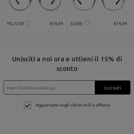
su Aug 16 , 2025
YSL1230
€16,99
S3500
€14,99
Leggi tutte le
Unisciti a noi ora e ottieni il 15% di
domande e le risposte
Fai una domanda
sconto
Iscriviti
Aggiornami sugli ultimi stili e offerte