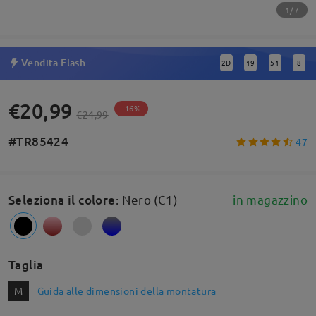
1/7
Vendita Flash
2
D
19
51
7
:
:
:
€20,99
-16%
€24,99
#TR85424
47
Seleziona il colore
:
Nero (C1)
in magazzino
Taglia
M
Guida alle dimensioni della montatura