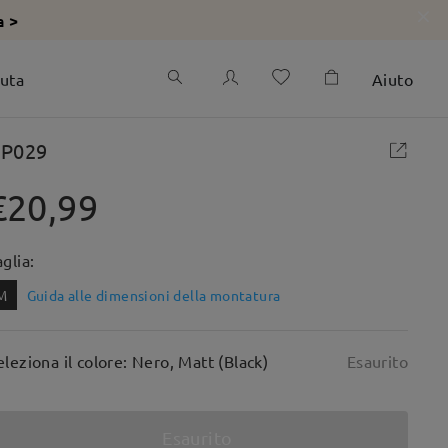
a >
iuta
Aiuto
P029
€20,99
aglia:
M
Guida alle dimensioni della montatura
eleziona il colore: Nero, Matt (Black)
Esaurito
Esaurito