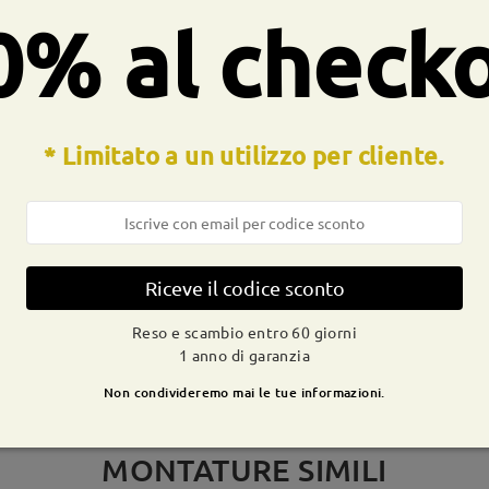
ocesso di produzione. I clienti con la storia dell'allergia al nichel
0% al check
* Limitato a un utilizzo per cliente.
CONSEGNA
dizione
ivi
dettagli
9-21 g
Spedito
Riceve il codice sconto
Reso e scambio entro 60 giorni
1 anno di garanzia
Non condivideremo mai le tue informazioni.
MONTATURE SIMILI