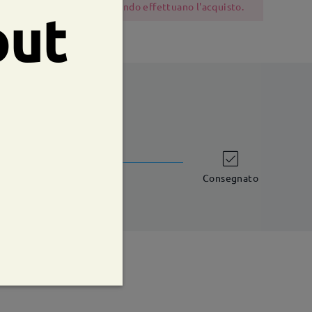
 dovrebbero essere cauti quando effettuano l'acquisto.
out
shipping time
iorni lavorativi
dettagli
Consegnato