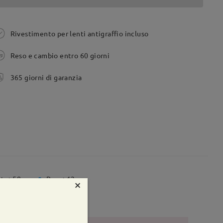
Rivestimento per lenti antigraffio incluso
Reso e cambio entro 60 giorni
365 giorni di garanzia
te:
58 mm
Peso:
12g
×