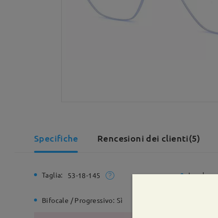
Specifiche
Rencesioni dei clienti(5)
Taglia:
Larghezz
53-18-145
Bifocale / Progressivo:
Sì
Cerniera 