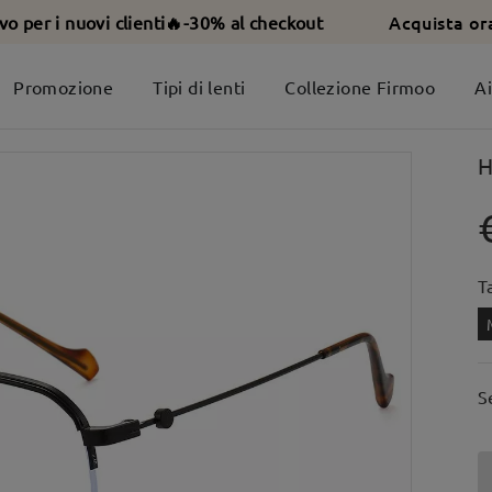
Acquista or
ivo per i nuovi clienti🔥-30% al checkout
Promozione
Tipi di lenti
Collezione Firmoo
A
H
T
S