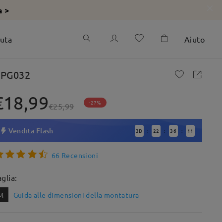
a >
iuta
Aiuto
PG032
€18,99
-27%
€25,99
Vendita Flash
3
D
22
36
9
:
:
:
66 Recensioni
aglia:
M
Guida alle dimensioni della montatura