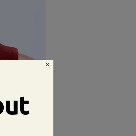
×
out