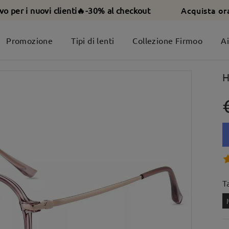
Acquista or
ivo per i nuovi clienti🔥-30% al checkout
Promozione
Tipi di lenti
Collezione Firmoo
A
H
T