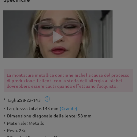
La montatura metallica contiene nichel a causa del processo
di produzione. I clienti con la storia dell'allergia al nichel
dovrebbero essere cauti quando effettuano l'acquisto.
Taglia:
58-22-143
Larghezza totale:
143 mm
(
Grande
)
Dimensione diagonale della lente:
58 mm
Materiale:
Metallo
Peso:
23g