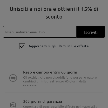
Unisciti a noi ora e ottieni il 15% di
sconto
Iscriviti
Aggiornami sugli ultimi stili e offerte
Reso e cambio entro 60 giorni
Gli occhiali che non ti soddisfano possono essere
cambiati o rimborsati entro 60 giorni dalla
ricezione.
365 giorni di garanzia
Dettagli del prodotto
Copertura di ogni possibile difetto nei materiali e