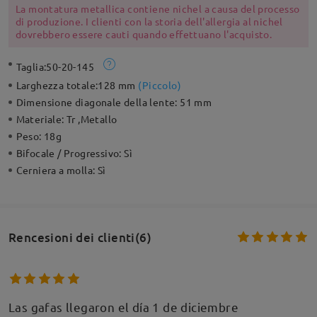
La montatura metallica contiene nichel a causa del processo
di produzione. I clienti con la storia dell'allergia al nichel
dovrebbero essere cauti quando effettuano l'acquisto.
Taglia:
50-20-145
Larghezza totale:
128 mm
(
Piccolo
)
Dimensione diagonale della lente:
51 mm
Materiale:
Tr ,Metallo
Peso:
18g
Bifocale / Progressivo:
Sì
Cerniera a molla:
Sì
Rencesioni dei clienti(6)
Las gafas llegaron el día 1 de diciembre