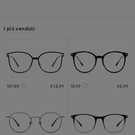
da raffaele su Dec 3 , 2025
Firmoo's
reply
Ciao, Raffaele
I più venduti
Grazie per la tua richiesta!
Sì, c'è la possibilità di aggiungere un clip-on. Tuttavia, tieni
presente che si tratta di un clip-on flip-up, non magnetico.
Speriamo di essere riusciti a rispondere alla tua domanda!
S0189
€18,99
S939
€8,99