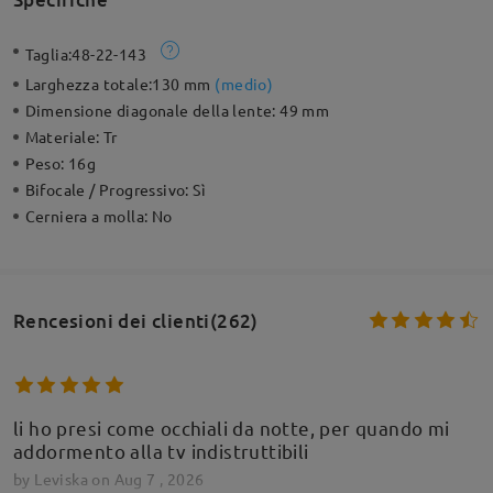
Taglia:
48-22-143
Larghezza totale:
130 mm
(
medio
)
Dimensione diagonale della lente:
49 mm
Materiale:
Tr
Peso:
16g
Bifocale / Progressivo:
Sì
Cerniera a molla:
No
Rencesioni dei clienti(262)
li ho presi come occhiali da notte, per quando mi
addormento alla tv indistruttibili
by
Leviska
on
Aug 7 , 2026