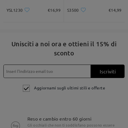
YSL1230
€16,99
S3500
€14,99
Unisciti a noi ora e ottieni il 15% di
sconto
Per assistenza, non esitare a contattarci tramite LiveChat (24
Iscriviti
ore su 24, 7 giorni su 7) o via email all'indirizzo
service@firmoo.it.
su Dec 4 , 2025
Aggiornami sugli ultimi stili e offerte
Fai una domanda
Reso e cambio entro 60 giorni
Gli occhiali che non ti soddisfano possono essere