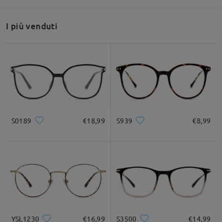
I più venduti
S0189
€18,99
S939
€8,99
YSL1230
€16,99
S3500
€14,99