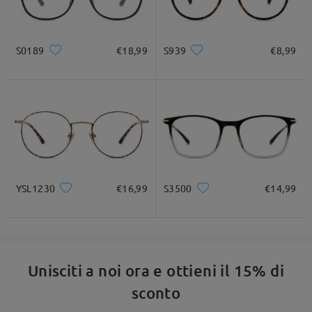
S0189
€18,99
S939
€8,99
YSL1230
€16,99
S3500
€14,99
Unisciti a noi ora e ottieni il 15% di
sconto