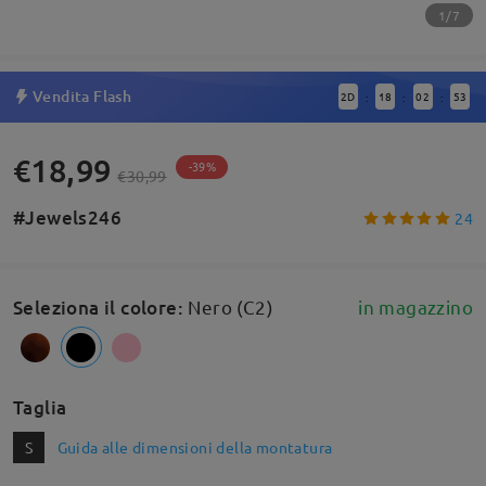
1/7
Vendita Flash
2
D
18
02
52
:
:
:
€18,99
-39%
€30,99
#Jewels246
24
Seleziona il colore
:
Nero (C2)
in magazzino
Taglia
S
Guida alle dimensioni della montatura