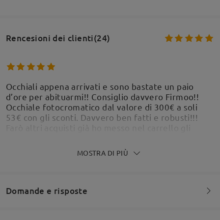
Rencesioni dei clienti(24)
Occhiali appena arrivati e sono bastate un paio
d’ore per abituarmi!! Consiglio davvero Firmoo!!
Occhiale fotocromatico dal valore di 300€ a soli
53€ con gli sconti. Davvero ben fatti e robusti!!!
Farò altri acquisti già ho messo nel carrello gli
altri!!
by
Lara Signa
on
May 30 , 2026
MOSTRA DI PIÙ
Domande e risposte
Ho acquistato un paio di occhiali e sono rimasta
molto soddisfatta. Il sito è semplice da usare, con