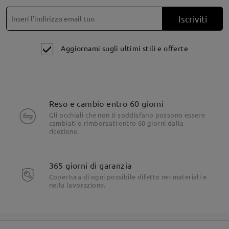
Iscriviti
Aggiornami sugli ultimi stili e offerte
Reso e cambio entro 60 giorni
Gli occhiali che non ti soddisfano possono essere
cambiati o rimborsati entro 60 giorni dalla
ricezione.
365 giorni di garanzia
Copertura di ogni possibile difetto nei materiali e
nella lavorazione.