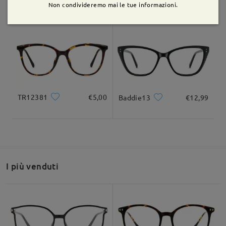
Shirley20209
€16,99
bow169
€14,99
Non condivideremo mai le tue informazioni.
TR12381
€5,00
Baddie13
€12,99
I più venduti