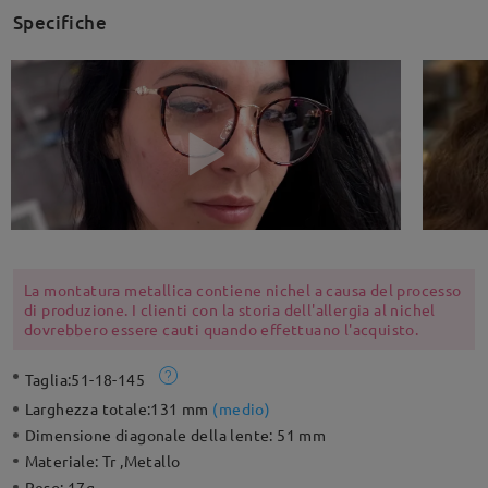
Specifiche
La montatura metallica contiene nichel a causa del processo
di produzione. I clienti con la storia dell'allergia al nichel
dovrebbero essere cauti quando effettuano l'acquisto.
Taglia:
51-18-145
Larghezza totale:
131 mm
(
medio
)
Dimensione diagonale della lente:
51 mm
Materiale:
Tr ,Metallo
Peso:
17g