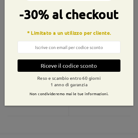
9-21 giorni lavorativi
dettagli
-30% al checkout
Consegnato
* Limitato a un utilizzo per cliente.
S939
€8,99
YSL1230
€16,99
Riceve il codice sconto
Reso e scambio entro 60 giorni
1 anno di garanzia
Non condivideremo mai le tue informazioni.
LKFS11025R
€6,99
TR53146
€16,99