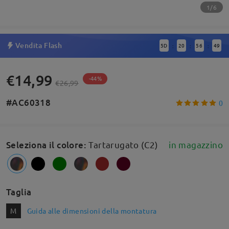
1/6
Vendita Flash
5
D
20
56
48
:
:
:
€14,99
-44%
€26,99
#AC60318
0
Seleziona il colore
:
Tartarugato (C2)
in magazzino
Taglia
M
Guida alle dimensioni della montatura