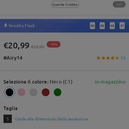
1/7
Guarda il video
Vendita Flash
3
D
00
48
36
:
:
:
€20,99
-19%
€25,99
#Airy14
73
Seleziona il colore
:
Nero (C1)
in magazzino
Taglia
S
Guida alle dimensioni della montatura