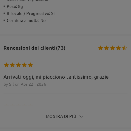
Peso:
8g
Bifocale / Progressivo:
Sì
Cerniera a molla:
No
Rencesioni dei clienti(73)
Arrivati oggi, mi piacciono tantissimo, grazie
by
Sil
on
Apr 22 , 2026
MOSTRA DI PIÙ
Molto belli e leggeri, il colore rosato si vede
appena e si abbina con tutto. Arrivati prima del
previsto, ottima fattura, vedremo nel tempo ma