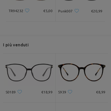
Leggi tutte le
TR94232
€5,00
Punk007
€20,99
recensioni
Scrivi una recensione
I più venduti
S0189
€18,99
S939
€8,99