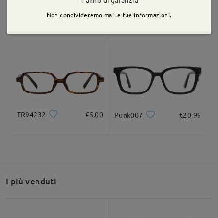
1 anno di garanzia
Non condivideremo mai le tue informazioni.
KXN1038
€12,99
M37104
€16,99
Leggi tutte le
recensioni
Scrivi una recensione
TR94232
€5,00
Punk007
€20,99
I più venduti