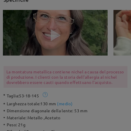
La montatura metallica contiene nichel a causa del processo
di produzione. I clienti con la storia dell'allergia al nichel
dovrebbero essere cauti quando effettuano l'acquisto.
Taglia:
53-18-145
Larghezza totale:
130 mm
(
medio
)
Dimensione diagonale della lente:
53 mm
Materiale:
Metallo ,Acetato
Peso:
21g