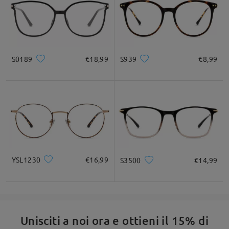
S0189
€18,99
S939
€8,99
YSL1230
€16,99
S3500
€14,99
Unisciti a noi ora e ottieni il 15% di