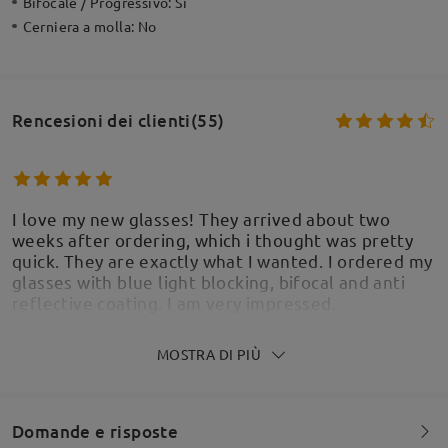
Bifocale / Progressivo:
Sì
Cerniera a molla:
No
Rencesioni dei clienti(55)
I love my new glasses! They arrived about two
weeks after ordering, which i thought was pretty
quick. They are exactly what I wanted. I ordered my
glasses with blue light blocking, bifocal and anti
reflective coating. I am very impressed.
Prescription is perfect and I love the no line
bifocal, now I can see distance and am able to see
MOSTRA DI PIÙ
my phone clearly. I would definitely recommend
Firmoo for sure. I will definitely be using them
again in the future.
Domande e risposte
by
Tanya Ott
on
Jul 20 , 2026