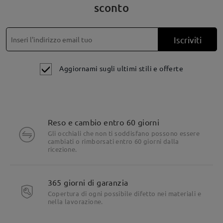
sconto
Iscriviti
Aggiornami sugli ultimi stili e offerte
Reso e cambio entro 60 giorni
Gli occhiali che non ti soddisfano possono essere
cambiati o rimborsati entro 60 giorni dalla
ricezione.
365 giorni di garanzia
Copertura di ogni possibile difetto nei materiali e
nella lavorazione.