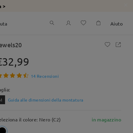
a >
iuta
Aiuto
ewels20
€32,99
14 Recensioni
aglia:
M
Guida alle dimensioni della montatura
eleziona il colore: Nero (C2)
in magazzino