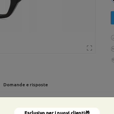
Domande e risposte
a totale:
131 mm
(
medio
)
Dimensione diagonale della len
Esclusivo per i nuovi clienti🎁