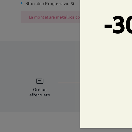
Bifocale / Progressivo:
Sì
Cerniera 
-3
La montatura metallica contiene nichel a causa del pr
tempi di spe
5-7 giorni lavorat
Ordine
effettuato