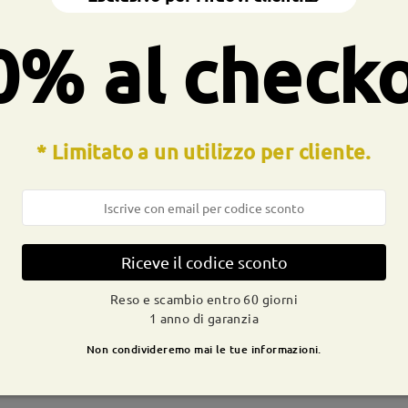
a molla:
No
Materiale:
Acetato ,Metallo
0% al check
ocesso di produzione. I clienti con la storia dell'allergia al nichel
* Limitato a un utilizzo per cliente.
CONSEGNA
dizione
Riceve il codice sconto
ivi
dettagli
9-21 g
Spedito
Reso e scambio entro 60 giorni
1 anno di garanzia
Non condivideremo mai le tue informazioni.