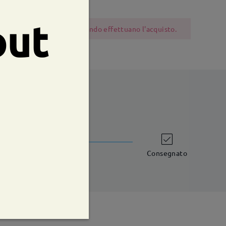
out
 dovrebbero essere cauti quando effettuano l'acquisto.
shipping time
iorni lavorativi
dettagli
Consegnato