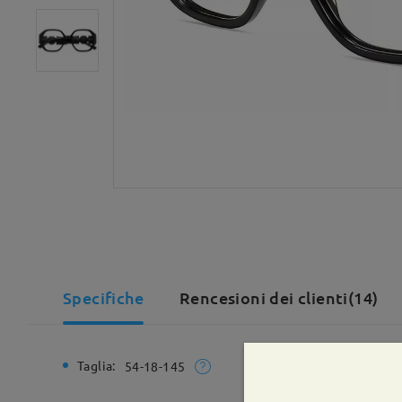
Specifiche
Rencesioni dei clienti(14)
Taglia:
Larghezz
54-18-145