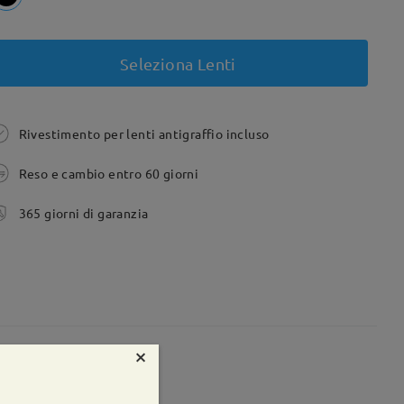
Seleziona Lenti
Rivestimento per lenti antigraffio incluso
Reso e cambio entro 60 giorni
365 giorni di garanzia
×
te:
56 mm
Peso:
44g