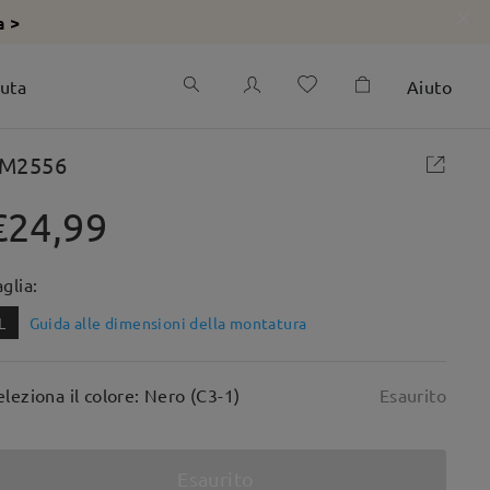
a >
iuta
Aiuto
M2556
€24,99
aglia:
L
Guida alle dimensioni della montatura
eleziona il colore: Nero (C3-1)
Esaurito
Esaurito