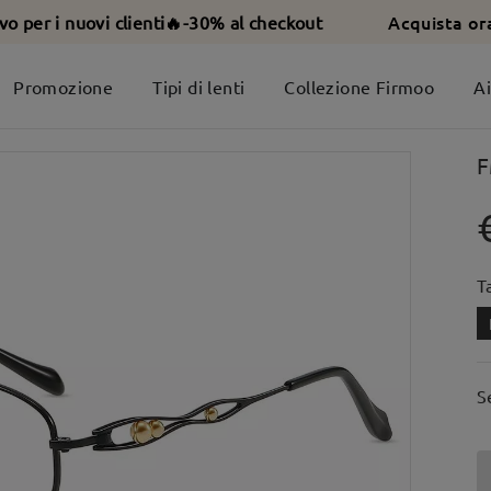
Acquista or
ivo per i nuovi clienti🔥-30% al checkout
Promozione
Tipi di lenti
Collezione Firmoo
A
F
T
S