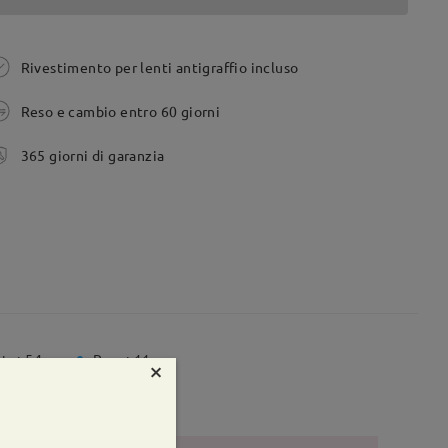
Rivestimento per lenti antigraffio incluso
Reso e cambio entro 60 giorni
365 giorni di garanzia
te:
54 mm
Peso:
11g
×