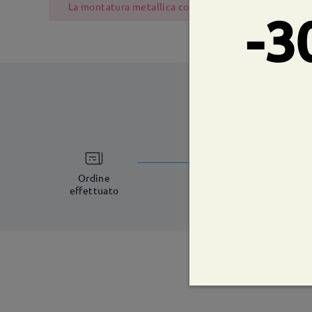
La montatura metallica contiene nichel a causa del pr
-3
tempi di spe
5-7 giorni lavorat
Ordine
effettuato