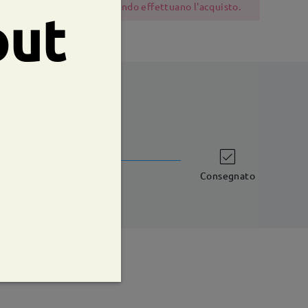
 dovrebbero essere cauti quando effettuano l'acquisto.
out
shipping time
iorni lavorativi
dettagli
Consegnato