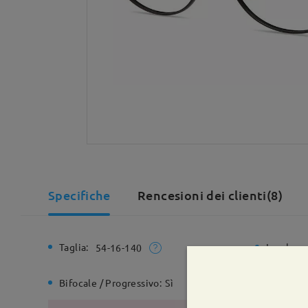
Specifiche
Rencesioni dei clienti(8)
Taglia:
Larghezz
54-16-140
Bifocale / Progressivo:
Sì
Cerniera 