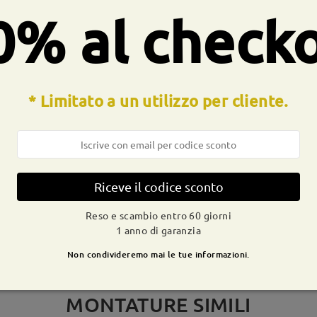
ocesso di produzione. I clienti con la storia dell'allergia al nichel
0% al check
* Limitato a un utilizzo per cliente.
CONSEGNA
dizione
ivi
dettagli
9-21 g
Spedito
Riceve il codice sconto
Reso e scambio entro 60 giorni
1 anno di garanzia
Non condivideremo mai le tue informazioni.
MONTATURE SIMILI