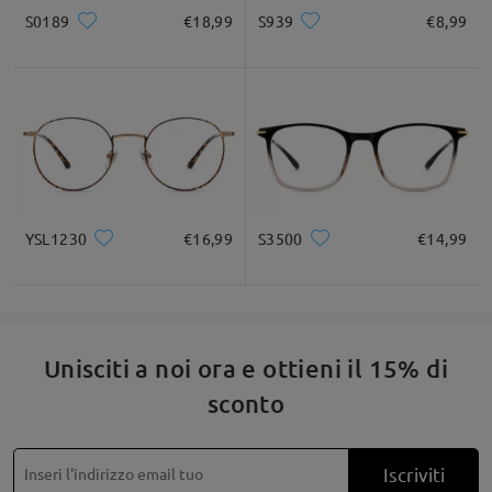
S0189
€18,99
S939
€8,99
* Solo a titolo di riferimento
Descrizione del prodotto
YSL1230
€16,99
S3500
€14,99
Unisciti a noi ora e ottieni il 15% di
sconto
Iscriviti