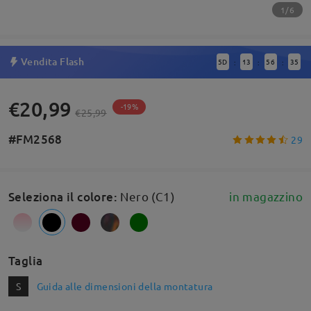
1/6
Vendita Flash
5
D
13
56
35
:
:
:
€20,99
-19%
€25,99
#FM2568
29
Seleziona il colore
:
Nero (C1)
in magazzino
Taglia
S
Guida alle dimensioni della montatura