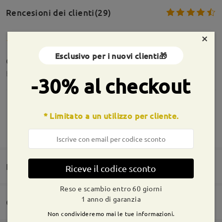
Rencesioni dei clienti(29)
×
Esclusivo per i nuovi clienti🎁
Occhiali perfetti sia montatura che lenti
by
Gimada
on
Jun 5 , 2026
-30% al checkout
* Limitato a un utilizzo per cliente.
Informazioni sulla montatura
MOSTRA DI PIÙ
Perfetto!
by
Sara
on
May 12 , 2026
Domande e risposte(1)
Riceve il codice sconto
Leggi tutte le
Reso e scambio entro 60 giorni
1 anno di garanzia
recensioni
Consegna
Scrivi una recensione
Non condivideremo mai le tue informazioni.
Domanda
: