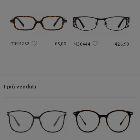
Larghezza totale
Lunghezza del tempio
125mm/ 4.92pollici
140mm/ 5.51pollici
TR94232
€5,00
M50444
€26,99
Larghezza delle
Altezza delle lenti
Larghezza del
lenti
29mm/ 1.14pollici
ponte
54mm/ 2.13pollici
15mm/ 0.59pollici
I più venduti
Raccomandazione su forma di viso
Quadrato
Rotondo
Cuore
Diamante
Ovale