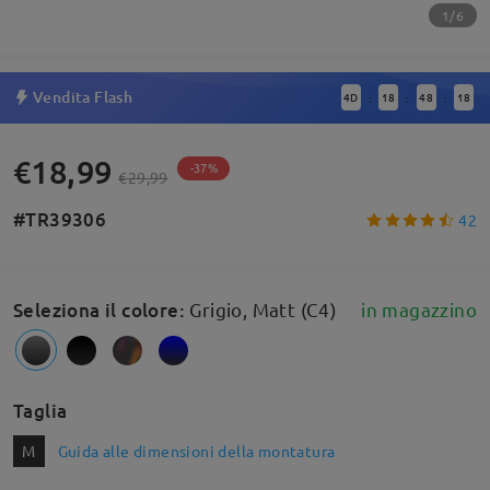
1/6
Vendita Flash
4
D
18
48
18
:
:
:
€18,99
-37%
€29,99
#TR39306
42
Seleziona il colore
:
Grigio, Matt (C4)
in magazzino
Taglia
M
Guida alle dimensioni della montatura