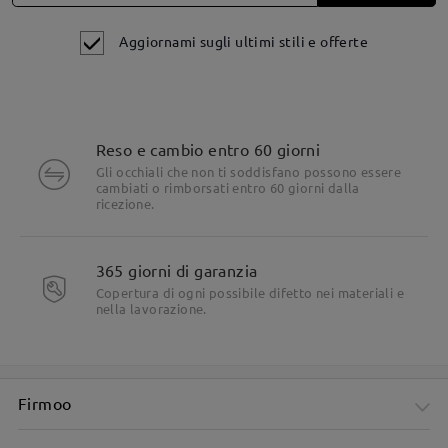
e 48 ore nei fine settimana. L'e-mail potrebbe
essere finita nella cartella spam/posta
Aggiornami sugli ultimi stili e offerte
indesiderata. La preghiamo di controllare anche lì.
Leggi tutte le
Reso e cambio entro 60 giorni
recensioni
Gli occhiali che non ti soddisfano possono essere
Scrivi una recensione
cambiati o rimborsati entro 60 giorni dalla
Dettagli del prodotto
ricezione.
365 giorni di garanzia
Copertura di ogni possibile difetto nei materiali e
nella lavorazione.
Firmoo