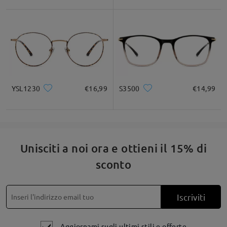
Quadrato
Rotondo
Cuore
Diamante
Ovale
Leggi tutte le
* Solo a titolo di riferimento
recensioni
Scrivi una recensione
Descrizione del prodotto
YSL1230
€16,99
S3500
€14,99
Unisciti a noi ora e ottieni il 15% di
sconto
Iscriviti
Aggiornami sugli ultimi stili e offerte