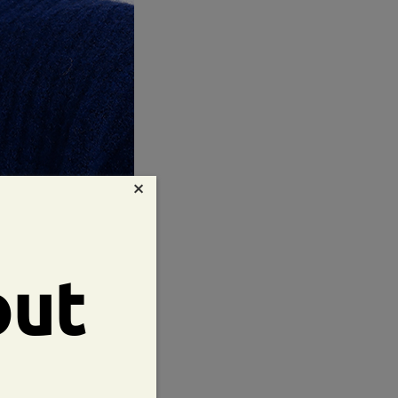
×
out