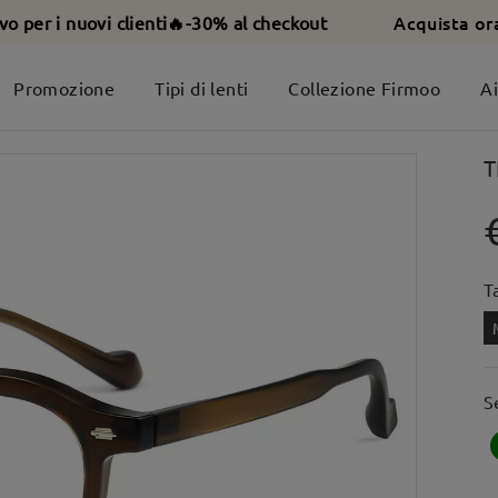
Acquista or
ivo per i nuovi clienti🔥-30% al checkout
Promozione
Tipi di lenti
Collezione Firmoo
A
T
T
S