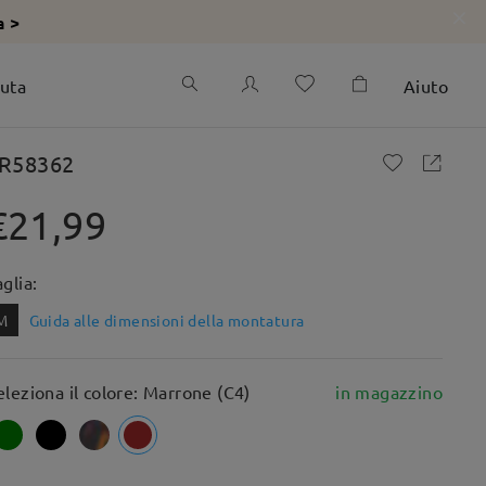
a >
iuta
Aiuto
R58362
€21,99
aglia:
M
Guida alle dimensioni della montatura
eleziona il colore: Marrone (C4)
in magazzino