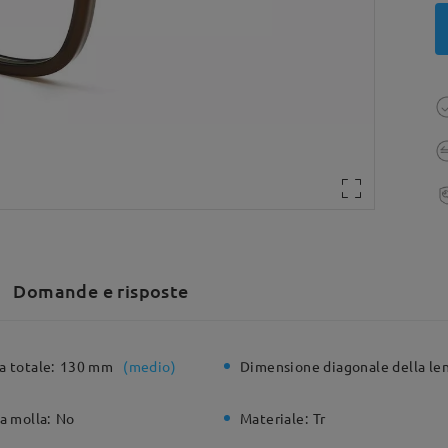
Domande e risposte
a totale:
130 mm
(
medio
)
Dimensione diagonale della len
a molla:
No
Materiale:
Tr