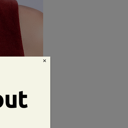
×
out