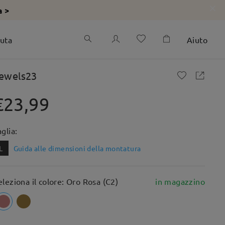
a >
iuta
Aiuto
ewels23
€23,99
aglia:
L
Guida alle dimensioni della montatura
eleziona il colore: Oro Rosa (C2)
in magazzino