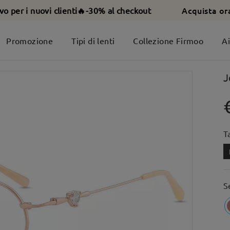
Acquista or
ivo per i nuovi clienti🔥-30% al checkout
Promozione
Tipi di lenti
Collezione Firmoo
A
J
T
S