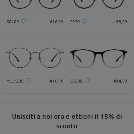
Leggi tutte le
S0189
€18,99
S939
€8,99
domande e le risposte
Fai una domanda
YSL1230
€16,99
S3500
€14,99
Unisciti a noi ora e ottieni il 15% di
sconto