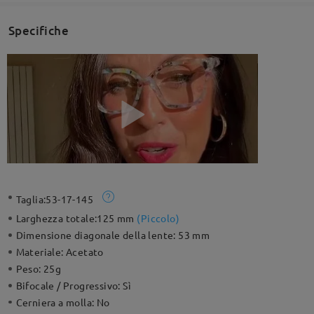
Specifiche
Taglia:
53-17-145
Larghezza totale:
125 mm
(
Piccolo
)
Dimensione diagonale della lente:
53 mm
Materiale:
Acetato
Peso:
25g
Bifocale / Progressivo:
Sì
Cerniera a molla:
No