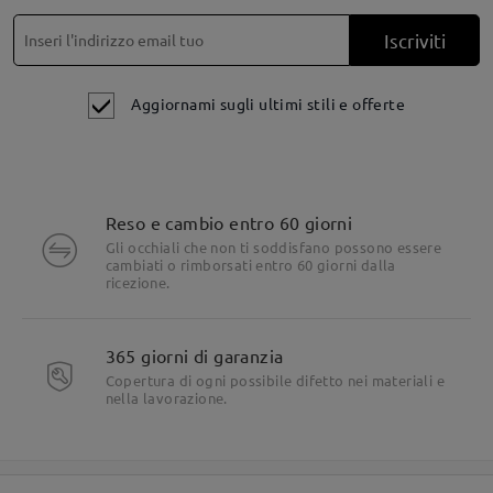
Iscriviti
Aggiornami sugli ultimi stili e offerte
Reso e cambio entro 60 giorni
Gli occhiali che non ti soddisfano possono essere
cambiati o rimborsati entro 60 giorni dalla
ricezione.
365 giorni di garanzia
Copertura di ogni possibile difetto nei materiali e
nella lavorazione.