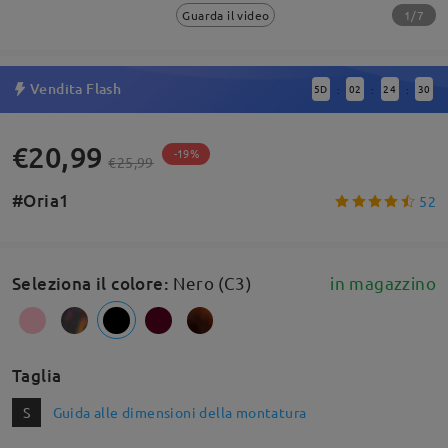
1/7
Guarda il video
Vendita Flash
5
D
02
24
30
:
:
:
€20,99
-19%
€25,99
#Oria1
52
Seleziona il colore
:
Nero (C3)
in magazzino
Taglia
S
Guida alle dimensioni della montatura