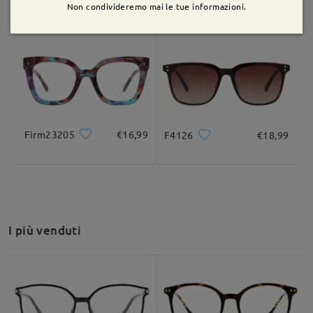
AC49995
€5,00
M93552
€12,99
Non condivideremo mai le tue informazioni.
Domanda
:
è disponibile solo la taglia S?
da nadia su Dec 9 , 2025
Firmoo's
reply
Ciao Nadia
Firm23205
€16,99
F4126
€18,99
Grazie per la tua richiesta!
Ti informiamo che tutte le nostre montature hanno una sola
misura fissa e non è possibile personalizzare le misure.
Speriamo nella tua comprensione!
I più venduti
Se hai ancora dubbi, non esitare a contattarci tramite LiveChat
(24 ore su 24, 7 giorni su 7) o via email all'indirizzo
service@firmoo.it.
su Dec 10 , 2025