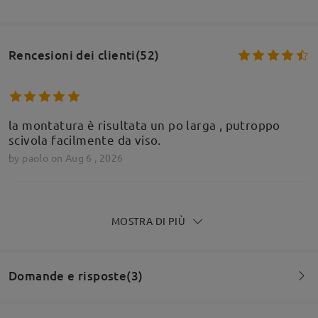
Rencesioni dei clienti(52)
la montatura è risultata un po larga , putroppo
scivola facilmente da viso.
by
paolo
on
Aug 6 , 2026
MOSTRA DI PIÙ
la montatura è risultata un po larga , putroppo
scivola facilmente da viso.
by
paolo
on
Aug 6 , 2026
Domande e risposte(3)