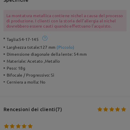
La montatura metallica contiene nichel a causa del processo
di produzione. I clienti con la storia dell'allergia al nichel
dovrebbero essere cauti quando effettuano l'acquisto.
Taglia:
54-17-145
Larghezza totale:
127 mm
(
Piccolo
)
Dimensione diagonale della lente:
54 mm
Materiale:
Acetato ,Metallo
Peso:
18g
Bifocale / Progressivo:
Sì
Cerniera a molla:
No
Rencesioni dei clienti(7)