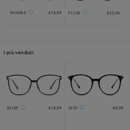
M14064
€18,99
F1230
€30,99
Leggi tutte le
recensioni
Scrivi una recensione
I più venduti
S0189
€18,99
S939
€8,99