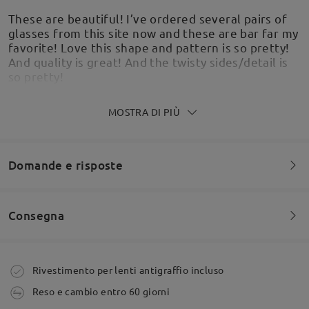
These are beautiful! I’ve ordered several pairs of
glasses from this site now and these are bar far my
favorite! Love this shape and pattern is so pretty!
And quality is great! And the twisty sides/detail is
so pretty!
by
Jacki
on
Jul 31 , 2026
MOSTRA DI PIÙ
Domande e risposte
Consegna
Siete invitati a lasciare qualsiasi commento sulla montatura.
Fai una domanda
Ordine effettuato
Rivestimento per lenti antigraffio incluso
Although it says that it is a small frame - it is
Reso e cambio entro 60 giorni
relatively big for small faces.
tempi di spedizione