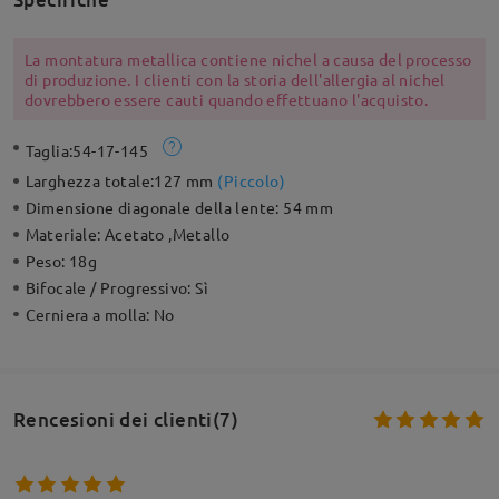
La montatura metallica contiene nichel a causa del processo
di produzione. I clienti con la storia dell'allergia al nichel
dovrebbero essere cauti quando effettuano l'acquisto.
Taglia:
54-17-145
Larghezza totale:
127 mm
(
Piccolo
)
Dimensione diagonale della lente:
54 mm
Materiale:
Acetato ,Metallo
Peso:
18g
Bifocale / Progressivo:
Sì
Cerniera a molla:
No
Rencesioni dei clienti(7)