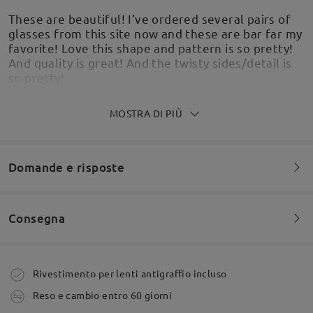
These are beautiful! I’ve ordered several pairs of
glasses from this site now and these are bar far my
favorite! Love this shape and pattern is so pretty!
And quality is great! And the twisty sides/detail is
so pretty!
by
Jacki
on
Jul 31 , 2026
MOSTRA DI PIÙ
Domande e risposte
Consegna
Siete invitati a lasciare qualsiasi commento sulla montatura.
Fai una domanda
Ordine effettuato
Rivestimento per lenti antigraffio incluso
Although it says that it is a small frame - it is
Reso e cambio entro 60 giorni
relatively big for small faces.
tempi di spedizione