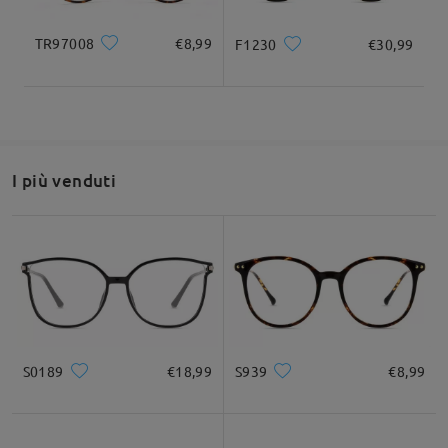
TR97008
€8,99
F1230
€30,99
Leggi tutte le
recensioni
Scrivi una recensione
I più venduti
S0189
€18,99
S939
€8,99