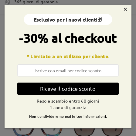
365 giorni di garanzia
×
5-7 giorni lavorativi
dettagli
Esclusivo per i nuovi clienti🎁
Spedito
-30% al checkout
Montature simili
shipping time
9-21 giorni lavorativi
dettagli
* Limitato a un utilizzo per cliente.
Consegnato
Riceve il codice sconto
AC49995
€5,00
M93552
€12,99
Reso e scambio entro 60 giorni
1 anno di garanzia
Non condivideremo mai le tue informazioni.