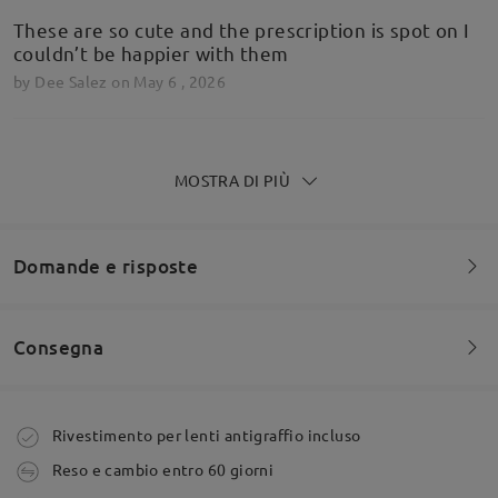
These are so cute and the prescription is spot on I
couldn’t be happier with them
by
Dee Salez
on
May 6 , 2026
MOSTRA DI PIÙ
Nice
by
Slannia Mitchell
on
Dec 9 , 2025
Domande e risposte
Leggi tutte le
Consegna
Siete invitati a lasciare qualsiasi commento sulla montatura.
recensioni
Scrivi una recensione
Fai una domanda
Ordine effettuato
Rivestimento per lenti antigraffio incluso
Reso e cambio entro 60 giorni
tempi di spedizione