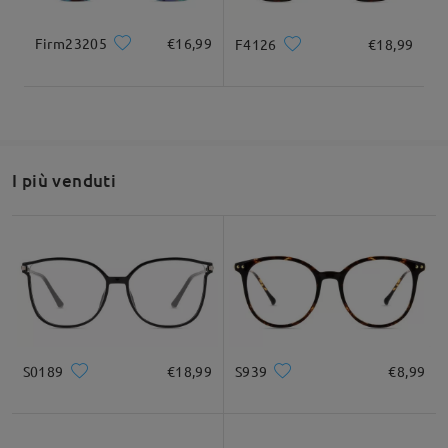
Firm23205
€16,99
F4126
€18,99
I più venduti
S0189
€18,99
S939
€8,99